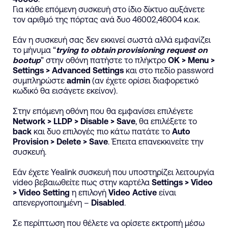
Για κάθε επόμενη συσκευή στο ίδιο δίκτυο αυξάνετε
τον αριθμό της πόρτας ανά δυο 46002,46004 κ.ο.κ.
Εάν η συσκευή σας δεν εκκινεί σωστά αλλά εμφανίζει
το μήνυμα “
trying to obtain provisioning request on
bootup
” στην οθόνη πατήστε το πλήκτρο
ΟΚ > Menu >
Settings > Advanced Settings
και στο πεδίο password
συμπληρώστε
admin
(αν έχετε ορίσει διαφορετικό
κωδικό θα εισάγετε εκείνον).
Στην επόμενη οθόνη που θα εμφανίσει επιλέγετε
Network > LLDP > Disable > Save
, θα επιλέξετε το
back
και δυο επιλογές πιο κάτω πατάτε το
Auto
Provision > Delete > Save
. Έπειτα επανεκκινείτε την
συσκευή.
Εάν έχετε Yealink συσκευή που υποστηρίζει λειτουργία
video βεβαιωθείτε πως στην καρτέλα
Settings > Video
> Video Setting
η επιλογή
Video Active
είναι
απενεργοποιημένη –
Disabled
.
Σε περίπτωση που θέλετε να ορίσετε εκτροπή μέσω