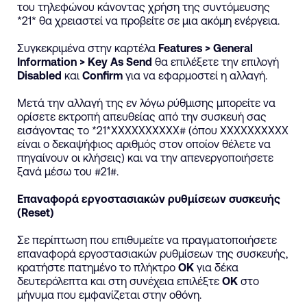
του τηλεφώνου κάνοντας χρήση της συντόμευσης
*21* θα χρειαστεί να προβείτε σε μια ακόμη ενέργεια.
Συγκεκριμένα στην καρτέλα
Features > General
Information > Key As Send
θα επιλέξετε την επιλογή
Disabled
και
Confirm
για να εφαρμοστεί η αλλαγή.
Μετά την αλλαγή της εν λόγω ρύθμισης μπορείτε να
ορίσετε εκτροπή απευθείας από την συσκευή σας
εισάγοντας το *21*ΧΧΧΧΧΧΧΧΧΧ# (όπου ΧΧΧΧΧΧΧΧΧΧ
είναι ο δεκαψήφιος αριθμός στον οποίον θέλετε να
πηγαίνουν οι κλήσεις) και να την απενεργοποιήσετε
ξανά μέσω του #21#.
Επαναφορά εργοστασιακών ρυθμίσεων συσκευής
(Reset)
Σε περίπτωση που επιθυμείτε να πραγματοποιήσετε
επαναφορά εργοστασιακών ρυθμίσεων της συσκευής,
κρατήστε πατημένο το πλήκτρο
OK
για δέκα
δευτερόλεπτα και στη συνέχεια επιλέξτε
ΟΚ
στο
μήνυμα που εμφανίζεται στην οθόνη.