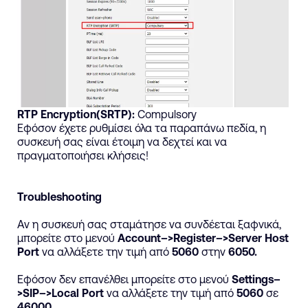
RTP Encryption(SRTP):
Compulsory
Εφόσον
έχετε
ρυθμίσει
όλα
τα
παραπάνω
πεδία
,
η
συσκευή
σας
είναι
έτοιμη
να
δεχτεί
και
να
πραγματοποιήσει
κλήσεις
!
Troubleshooting
Αν η συσκευή σας σταμάτησε να συνδέεται ξαφνικά,
μπορείτε στο μενού
Account–>Register–>Server Host
Port
να αλλάξετε την τιμή από
5060
στην
6050.
Εφόσον δεν επανέλθει μπορείτε στο μενού
Settings–
>SIP–>Local Port
να αλλάξετε την τιμή από
5060
σε
46000
.