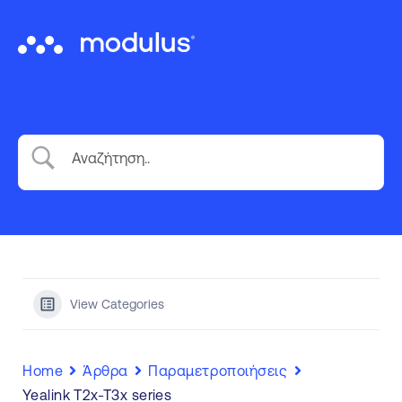
VoIP Τηλεφωνία
Cloud Τηλεφωνικό Κέντρο
Messaging Platform
Εξοπλισμος VoIP
Wholesale
Επικοινωνία
View Categories
Home
Άρθρα
Παραμετροποιήσεις
Yealink T2x-T3x series