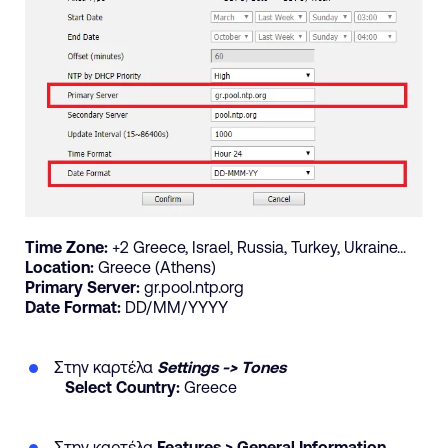
Time
Zone
:
+2
Greece
,
Israel
,
Russia
,
Turkey
,
Ukraine
.
.
.
Location
:
Greece
(
Athens
)
Primary
Server
:
gr
.
pool
.
ntp
.
org
Date
Format
:
DD/MM/YYYY
Στην καρτέλα
Settings -> Tones
Select Country:
Greece
Στην καρτέλα
Features > General Information