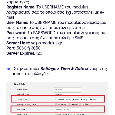
χαρακτήρες
Register
Name
:
To
USERNAME
του
modulus
λογαριασμού
σας
το
οποίο
σας
έχει
αποσταλεί
με
e-
mail
User
Name
:
To
USERNAME
του
modulus
λογαριασμού
σας
το
οποίο
σας
έχει
αποσταλεί
με
e-mail
Password
:
Το
PASSWORD
του
modulus
λογαριασμού
σας
το
οποίο
σας
έχει
αποσταλεί
με
SMS
Server
Host
:
voips
.
modulus
.
gr
Port
:
5060
ή
6050
Server
Expires
:
120
Στην καρτέλα
Settings > Time & Date
κάνουμε τις
παρακάτω αλλαγές: