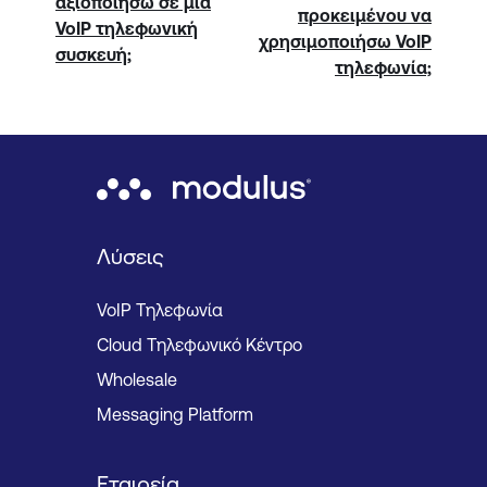
αξιοποιήσω σε μια
προκειμένου να
VoIP τηλεφωνική
χρησιμοποιήσω VoIP
συσκευή;
τηλεφωνία;
Λύσεις
VoIP Τηλεφωνία
Cloud Τηλεφωνικό Κέντρο
Wholesale
Messaging Platform
Εταιρεία