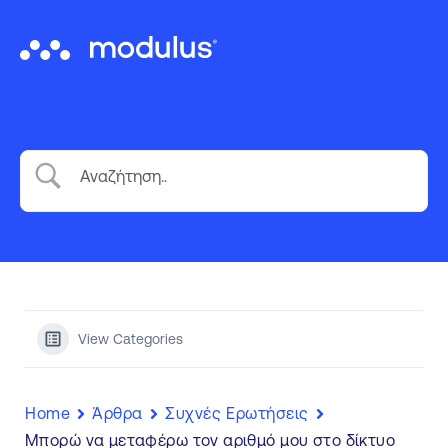
VoIP Τηλεφωνία
Cloud Τηλεφωνικό Κέντρο
Messaging Platform
Εξοπλισμος VoIP
Wholesale
Επικοινωνία
View Categories
Home
Άρθρα
Συχνές Ερωτήσεις
Μπορώ να μεταφέρω τον αριθμό μου στο δίκτυο