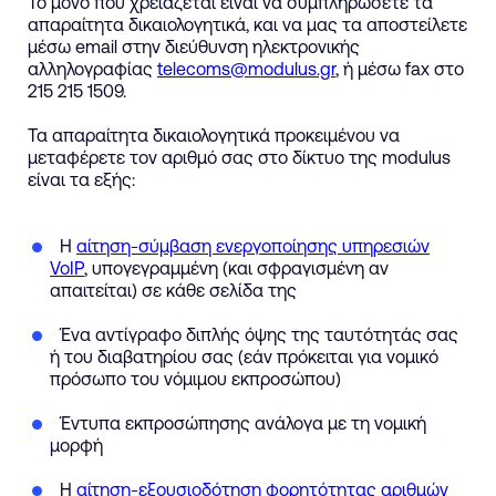
Το μόνο που χρειάζεται είναι να συμπληρώσετε τα
απαραίτητα δικαιολογητικά, και να μας τα αποστείλετε
μέσω email στην διεύθυνση ηλεκτρονικής
αλληλογραφίας
telecoms@modulus.gr
, ή μέσω fax στο
215 215 1509.
Τα απαραίτητα δικαιολογητικά προκειμένου να
μεταφέρετε τον αριθμό σας στο δίκτυο της modulus
είναι τα εξής:
Η
αίτηση-σύμβαση ενεργοποίησης υπηρεσιών
VoIP
, υπογεγραμμένη (και σφραγισμένη αν
απαιτείται) σε κάθε σελίδα της
Ένα αντίγραφο διπλής όψης της ταυτότητάς σας
ή του διαβατηρίου σας (εάν πρόκειται για νομικό
πρόσωπο του νόμιμου εκπροσώπου)
Έντυπα εκπροσώπησης ανάλογα με τη νομική
μορφή
Η
αίτηση-εξουσιοδότηση φορητότητας αριθμών