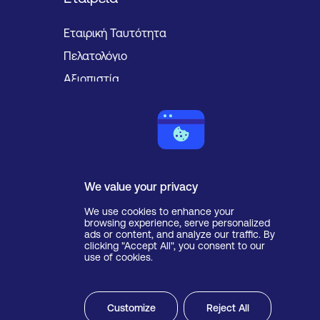
Εταιρική Ταυτότητα
Πελατολόγιο
Αξιοπιστία
Κοινωνική Ευθύνη
Ευκαιρίες Καριέρας
Εφαρμογές Τηλεφωνίας
We value your privacy
Speech to Text
We use cookies to enhance your
browsing experience, serve personalized
Email to Fax
ads or content, and analyze our traffic. By
clicking "Accept All", you consent to our
Fax to E-mail
use of cookies.
Επιπρόσθετα Links
Customize
Reject All